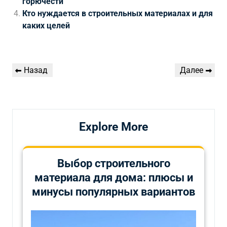
горючести
Кто нуждается в строительных материалах и для
каких целей
Навигация
Предыдущая
Следующая
Назад
Далее
по
запись
запись
записям
Explore More
Выбор строительного
материала для дома: плюсы и
минусы популярных вариантов