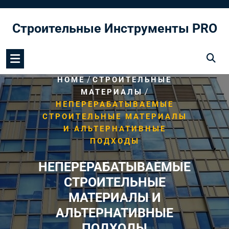
Перейти
к
Строительные Инструменты PRO
содержимому
/
HOME
СТРОИТЕЛЬНЫЕ
/
МАТЕРИАЛЫ
НЕПЕРЕРАБАТЫВАЕМЫЕ
СТРОИТЕЛЬНЫЕ МАТЕРИАЛЫ
И АЛЬТЕРНАТИВНЫЕ
ПОДХОДЫ
НЕПЕРЕРАБАТЫВАЕМЫЕ
СТРОИТЕЛЬНЫЕ
МАТЕРИАЛЫ И
АЛЬТЕРНАТИВНЫЕ
ПОДХОДЫ