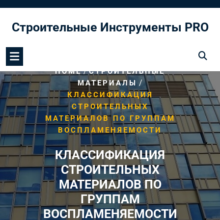
Перейти
к
Строительные Инструменты PRO
содержимому
/
HOME
СТРОИТЕЛЬНЫЕ
/
МАТЕРИАЛЫ
КЛАССИФИКАЦИЯ
СТРОИТЕЛЬНЫХ
МАТЕРИАЛОВ ПО ГРУППАМ
ВОСПЛАМЕНЯЕМОСТИ
КЛАССИФИКАЦИЯ
СТРОИТЕЛЬНЫХ
МАТЕРИАЛОВ ПО
ГРУППАМ
ВОСПЛАМЕНЯЕМОСТИ