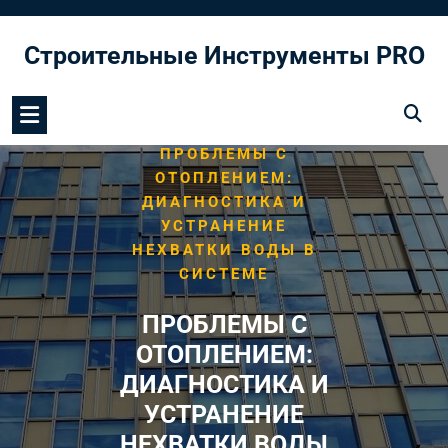
Перейти
к
Строительные Инструменты PRO
содержимому
/
HOME
СИСТЕМА
/
ОТОПЛЕНИЯ
ПРОБЛЕМЫ С
ОТОПЛЕНИЕМ:
ДИАГНОСТИКА И
УСТРАНЕНИЕ
НЕХВАТКИ ВОДЫ В
СИСТЕМЕ
ПРОБЛЕМЫ С
ОТОПЛЕНИЕМ:
ДИАГНОСТИКА И
УСТРАНЕНИЕ
НЕХВАТКИ ВОДЫ