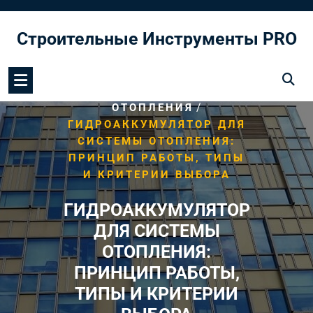
Перейти
к
Строительные Инструменты PRO
содержимому
/
HOME
СИСТЕМА
/
ОТОПЛЕНИЯ
ГИДРОАККУМУЛЯТОР ДЛЯ
СИСТЕМЫ ОТОПЛЕНИЯ:
ПРИНЦИП РАБОТЫ, ТИПЫ
И КРИТЕРИИ ВЫБОРА
ГИДРОАККУМУЛЯТОР
ДЛЯ СИСТЕМЫ
ОТОПЛЕНИЯ:
ПРИНЦИП РАБОТЫ,
ТИПЫ И КРИТЕРИИ