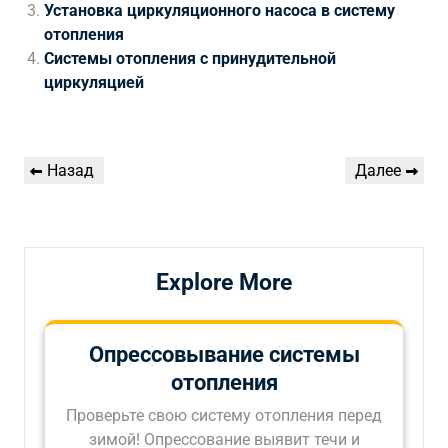
Установка циркуляционного насоса в систему
отопления
Системы отопления с принудительной
циркуляцией
Навигация
Предыдущая
Следующая
Назад
Далее
по
запись
запись
записям
Explore More
Опрессовывание системы
отопления
Проверьте свою систему отопления перед
зимой! Опрессование выявит течи и