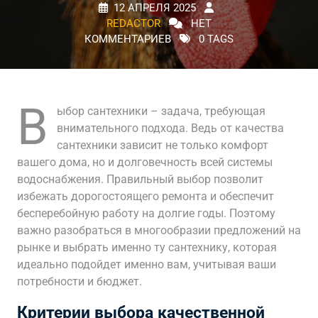
12 АПРЕЛЯ 2025
REDACTOR
НЕТ
КОММЕНТАРИЕВ
0 TAGS
В
ыбор сантехники – задача, требующая
внимательного подхода. Ведь от качества
сантехники зависит не только комфорт
вашего дома, но и долговечность всей системы
водоснабжения. Правильный выбор позволит
избежать дорогостоящего ремонта и обеспечит
бесперебойную работу на долгие годы. Поэтому
важно разобраться в многообразии предложений на
рынке и выбрать именно ту сантехнику, которая
идеально подойдет именно вам, учитывая ваши
потребности и бюджет.
Критерии выбора качественной