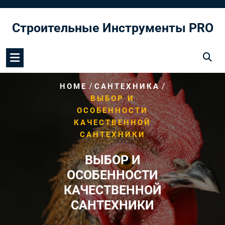
Перейти
к
Строительные Инструменты PRO
содержимому
/
/
HOME
САНТЕХНИКА
ВЫБОР И
ОСОБЕННОСТИ
КАЧЕСТВЕННОЙ
САНТЕХНИКИ
ВЫБОР И
ОСОБЕННОСТИ
КАЧЕСТВЕННОЙ
САНТЕХНИКИ