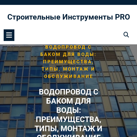
Перейти
к
Строительные Инструменты PRO
содержимому
/
/
HOME
ВОДОПРОВОД
ВОДОПРОВОД С
БАКОМ ДЛЯ ВОДЫ:
ПРЕИМУЩЕСТВА,
ТИПЫ, МОНТАЖ И
ОБСЛУЖИВАНИЕ
ВОДОПРОВОД С
БАКОМ ДЛЯ
ВОДЫ:
ПРЕИМУЩЕСТВА,
ТИПЫ, МОНТАЖ И