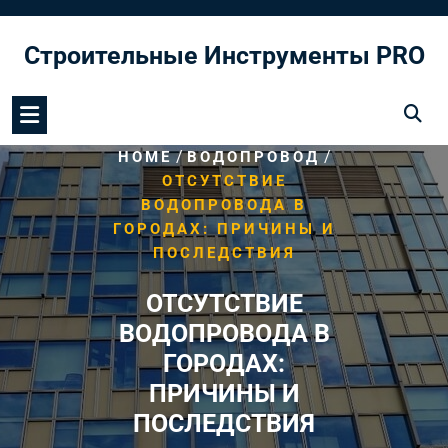
Перейти
к
Строительные Инструменты PRO
содержимому
/
/
HOME
ВОДОПРОВОД
ОТСУТСТВИЕ
ВОДОПРОВОДА В
ГОРОДАХ: ПРИЧИНЫ И
ПОСЛЕДСТВИЯ
ОТСУТСТВИЕ
ВОДОПРОВОДА В
ГОРОДАХ:
ПРИЧИНЫ И
ПОСЛЕДСТВИЯ