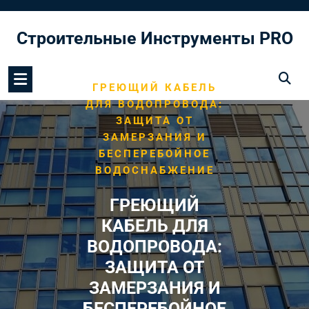
Перейти
к
Строительные Инструменты PRO
содержимому
/
/
HOME
ВОДОПРОВОД
ГРЕЮЩИЙ КАБЕЛЬ
ДЛЯ ВОДОПРОВОДА:
ЗАЩИТА ОТ
ЗАМЕРЗАНИЯ И
БЕСПЕРЕБОЙНОЕ
ВОДОСНАБЖЕНИЕ
ГРЕЮЩИЙ
КАБЕЛЬ ДЛЯ
ВОДОПРОВОДА:
ЗАЩИТА ОТ
ЗАМЕРЗАНИЯ И
БЕСПЕРЕБОЙНОЕ