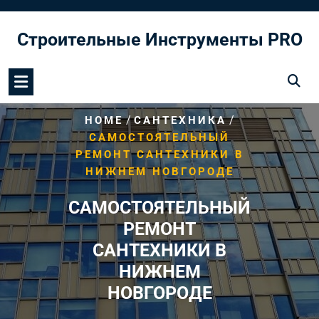
Перейти
к
Строительные Инструменты PRO
содержимому
/
/
HOME
САНТЕХНИКА
САМОСТОЯТЕЛЬНЫЙ
РЕМОНТ САНТЕХНИКИ В
НИЖНЕМ НОВГОРОДЕ
САМОСТОЯТЕЛЬНЫЙ
РЕМОНТ
САНТЕХНИКИ В
НИЖНЕМ
НОВГОРОДЕ