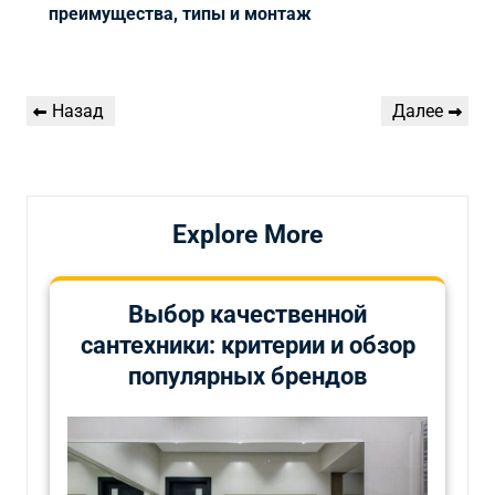
преимущества, типы и монтаж
Навигация
Предыдущая
Следующая
Назад
Далее
по
запись
запись
записям
Explore More
Выбор качественной
сантехники: критерии и обзор
популярных брендов