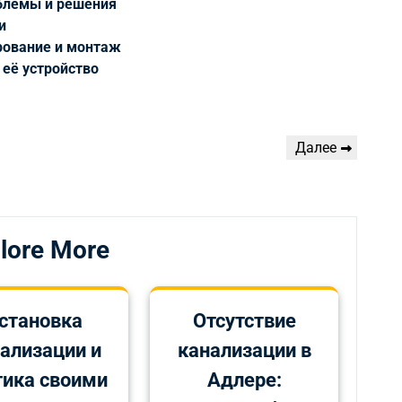
облемы и решения
и
рование и монтаж
 её устройство
Следующая
Далее
запись
lore More
становка
Отсутствие
ализации и
канализации в
тика своими
Адлере: