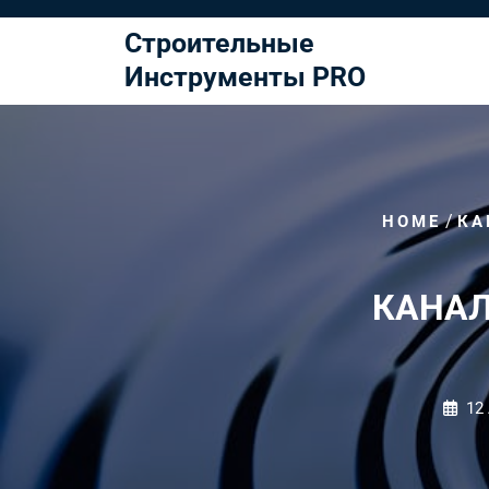
Перейти
к
Строительные
содержимому
Инструменты PRO
/
HOME
КА
КАНАЛ
12