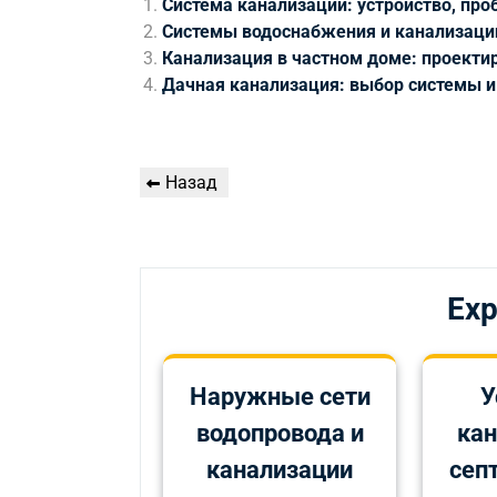
Система канализации: устройство, пр
Системы водоснабжения и канализаци
Канализация в частном доме: проекти
Дачная канализация: выбор системы и
Навигация
Предыдущая
Назад
по
запись
записям
Exp
Наружные сети
У
водопровода и
кан
канализации
сеп