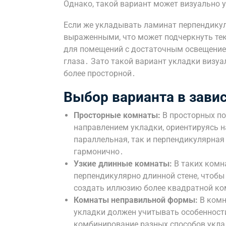
Однако, такой вариант может визуально 
Если же укладывать ламинат перпендикул
выраженными, что может подчеркнуть тек
для помещений с достаточным освещением
глаза․ Зато такой вариант укладки визуа
более просторной․
Выбор варианта в зави
Просторные комнаты:
В просторных п
направлением укладки, ориентируясь н
параллельная, так и перпендикулярная
гармонично․
Узкие длинные комнаты:
В таких комн
перпендикулярно длинной стене, чтобы
создать иллюзию более квадратной к
Комнаты неправильной формы:
В комн
укладки должен учитывать особенност
комбинирование разных способов укла