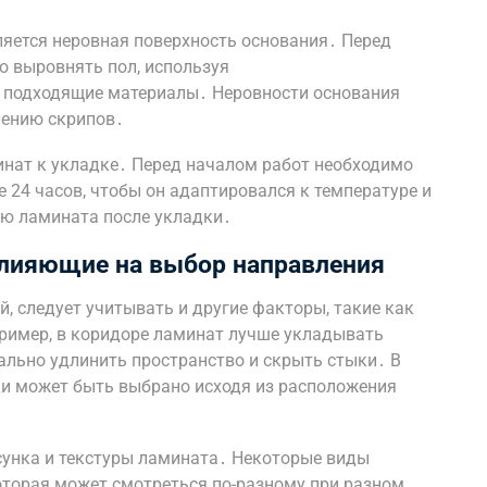
яется неровная поверхность основания․ Перед
 выровнять пол, используя
 подходящие материалы․ Неровности основания
лению скрипов․
нат к укладке․ Перед началом работ необходимо
 24 часов, чтобы он адаптировался к температуре и
ю ламината после укладки․
лияющие на выбор направления
, следует учитывать и другие факторы, такие как
ример, в коридоре ламинат лучше укладывать
ально удлинить пространство и скрыть стыки․ В
ки может быть выбрано исходя из расположения
сунка и текстуры ламината․ Некоторые виды
торая может смотреться по-разному при разном