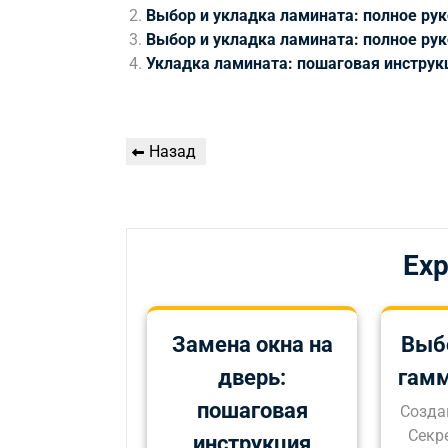
Выбор и укладка ламината: полное ру
Выбор и укладка ламината: полное ру
Укладка ламината: пошаговая инструк
Навигация
Предыдущая
Назад
по
запись
записям
Exp
Замена окна на
Выб
дверь:
гам
пошаговая
Созда
Секр
инструкция