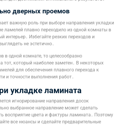
льно дверных проемов
рает важную роль при выборе направления укладки
е ламелей плавно переходило из одной комнаты в
й интерьер․ Избегайте резких переходов и
 выглядеть не эстетично․
ов в одной комнате, то целесообразно
а тот, который наиболее заметен․ В некоторых
амелей для обеспечения плавного перехода к
ти и точности выполнения работ․
ри укладке ламината
яется игнорирование направления досок
льно выбранное направление может сделать
ть восприятие цвета и фактуры ламината․ Поэтому
айте все нюансы и сделайте предварительные