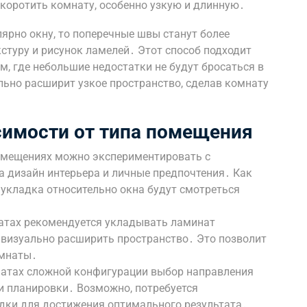
укоротить комнату, особенно узкую и длинную․
ярно окну, то поперечные швы станут более
стуру и рисунок ламелей․ Этот способ подходит
, где небольшие недостатки не будут бросаться в
льно расширит узкое пространство, сделав комнату
симости от типа помещения
омещениях можно экспериментировать с
а дизайн интерьера и личные предпочтения․ Как
 укладка относительно окна будут смотреться
атах рекомендуется укладывать ламинат
 визуально расширить пространство․ Это позволит
омнаты․
атах сложной конфигурации выбор направления
и планировки․ Возможно, потребуется
дки для достижения оптимального результата․