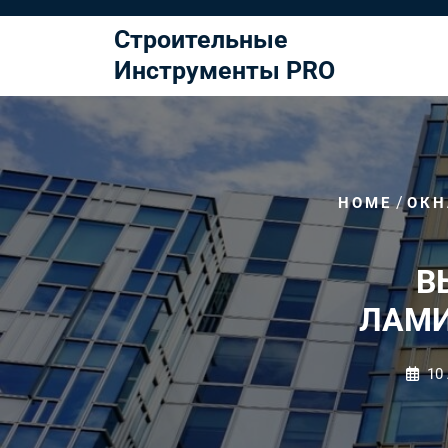
Перейти
к
Строительные
содержимому
Инструменты PRO
/
HOME
ОКН
В
ЛАМИ
10