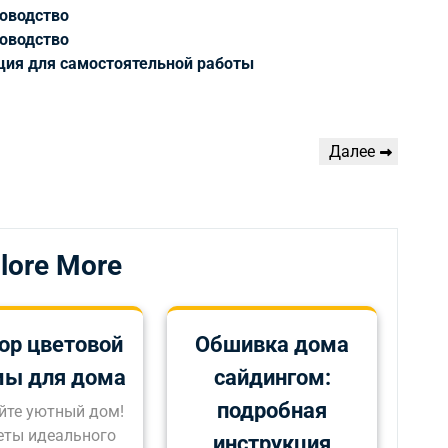
ководство
ководство
ция для самостоятельной работы
Следующая
Далее
запись
lore More
ор цветовой
Обшивка дома
мы для дома
сайдингом:
подробная
йте уютный дом!
еты идеального
инструкция