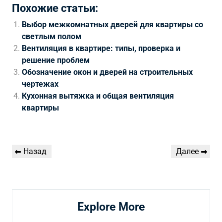
Похожие статьи:
Выбор межкомнатных дверей для квартиры со
светлым полом
Вентиляция в квартире: типы, проверка и
решение проблем
Обозначение окон и дверей на строительных
чертежах
Кухонная вытяжка и общая вентиляция
квартиры
Навигация
Предыдущая
Следующая
Назад
Далее
по
запись
запись
записям
Explore More