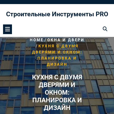
Перейти
к
Строительные Инструменты PRO
содержимому
/
HOME
ОКНА И ДВЕРИ
/
КУХНЯ С ДВУМЯ
ДВЕРЯМИ И ОКНОМ:
ПЛАНИРОВКА И
ДИЗАЙН
КУХНЯ С ДВУМЯ
ДВЕРЯМИ И
ОКНОМ:
ПЛАНИРОВКА И
ДИЗАЙН