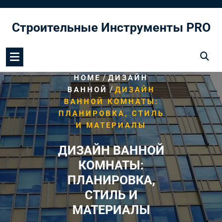
Перейти
к
Строительные Инструменты PRO
содержимому
/
HOME
ДИЗАЙН
/
ВАННОЙ
ДИЗАЙН
ВАННОЙ КОМНАТЫ:
ПЛАНИРОВКА, СТИЛЬ
И МАТЕРИАЛЫ
ДИЗАЙН ВАННОЙ
КОМНАТЫ:
ПЛАНИРОВКА,
СТИЛЬ И
МАТЕРИАЛЫ