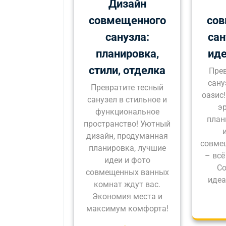
Дизайн
совмещенного
сов
санузла:
сан
планировка,
иде
стили, отделка
Прев
сану
Превратите тесный
оазис
санузел в стильное и
э
функциональное
план
пространство! Уютный
дизайн, продуманная
совме
планировка, лучшие
– всё
идеи и фото
Со
совмещенных ванных
идеа
комнат ждут вас.
Экономия места и
максимум комфорта!