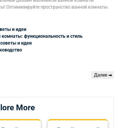
нальный дизайн маленькой ванной комнаты
ты! Оптимизируйте пространство ванной комнаты.
веты и идеи
й комнаты: функциональность и стиль
 советы и идеи
ководство
Следующая
Далее
запись
lore More