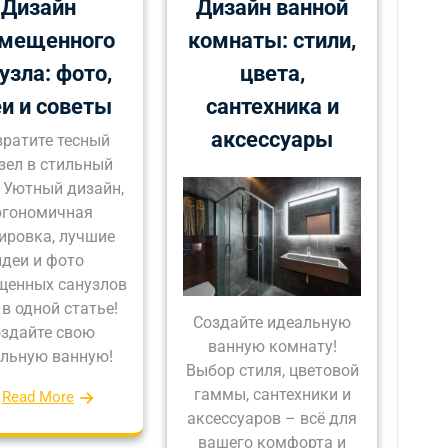
Дизайн
Дизайн ванной
мещенного
комнаты: стили,
узла: фото,
цвета,
и и советы
сантехника и
аксессуары
ратите тесный
зел в стильный
! Уютный дизайн,
ргономичная
ировка, лучшие
идеи и фото
щенных санузлов
 в одной статье!
Создайте идеальную
здайте свою
ванную комнату!
льную ванную!
Выбор стиля, цветовой
гаммы, сантехники и
Read More
аксессуаров – всё для
вашего комфорта и