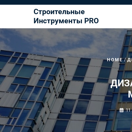
Перейти
к
Строительные
содержимому
Инструменты PRO
/
HOME
Д
ДИЗ
11