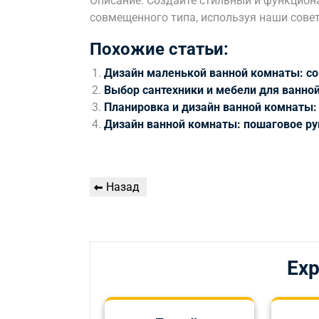
Описание: Создайте стильный и функцио
совмещенного типа, используя наши сове
Похожие статьи:
Дизайн маленькой ванной комнаты: со
Выбор сантехники и мебели для ванно
Планировка и дизайн ванной комнаты:
Дизайн ванной комнаты: пошаговое ру
Навигация
Предыдущая
Назад
по
запись
записям
Exp