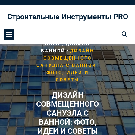
Перейти
к
Строительные Инструменты PRO
содержимому
/
HOME
ДИЗАЙН
/
ВАННОЙ
ДИЗАЙН
СОВМЕЩЕННОГО
САНУЗЛА С ВАННОЙ:
ФОТО, ИДЕИ И
СОВЕТЫ
ДИЗАЙН
СОВМЕЩЕННОГО
САНУЗЛА С
ВАННОЙ: ФОТО,
ИДЕИ И СОВЕТЫ