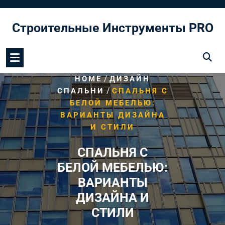
Перейти
к
Строительные Инструменты PRO
содержимому
/
HOME
ДИЗАЙН
/
СПАЛЬНИ
СПАЛЬНЯ С
БЕЛОЙ МЕБЕЛЬЮ:
ВАРИАНТЫ ДИЗАЙНА
И СТИЛИ
СПАЛЬНЯ С
БЕЛОЙ МЕБЕЛЬЮ:
ВАРИАНТЫ
ДИЗАЙНА И
СТИЛИ