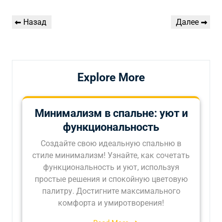
Навигация
Предыдущая
Следующая
Назад
Далее
по
запись
запись
записям
Explore More
Минимализм в спальне: уют и
функциональность
Создайте свою идеальную спальню в
стиле минимализм! Узнайте, как сочетать
функциональность и уют, используя
простые решения и спокойную цветовую
палитру. Достигните максимального
комфорта и умиротворения!