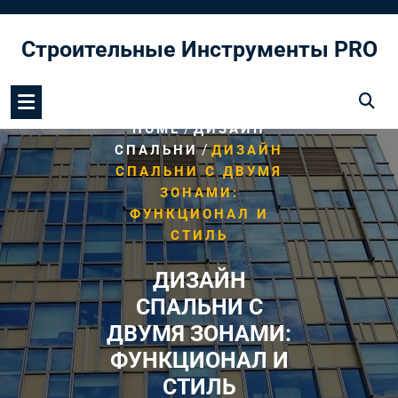
Перейти
к
Строительные Инструменты PRO
содержимому
/
HOME
ДИЗАЙН
/
СПАЛЬНИ
ДИЗАЙН
СПАЛЬНИ С ДВУМЯ
ЗОНАМИ:
ФУНКЦИОНАЛ И
СТИЛЬ
ДИЗАЙН
СПАЛЬНИ С
ДВУМЯ ЗОНАМИ:
ФУНКЦИОНАЛ И
СТИЛЬ