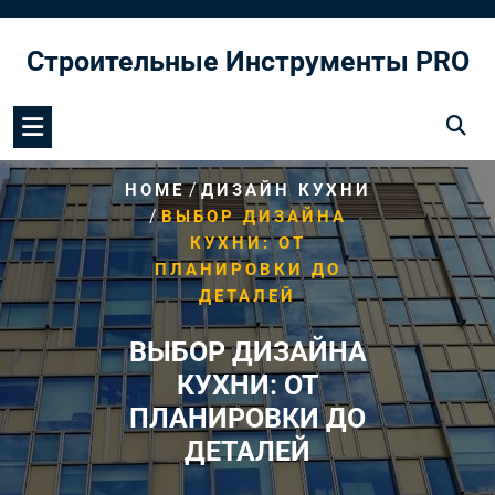
Перейти
к
Строительные Инструменты PRO
содержимому
/
HOME
ДИЗАЙН КУХНИ
/
ВЫБОР ДИЗАЙНА
КУХНИ: ОТ
ПЛАНИРОВКИ ДО
ДЕТАЛЕЙ
ВЫБОР ДИЗАЙНА
КУХНИ: ОТ
ПЛАНИРОВКИ ДО
ДЕТАЛЕЙ