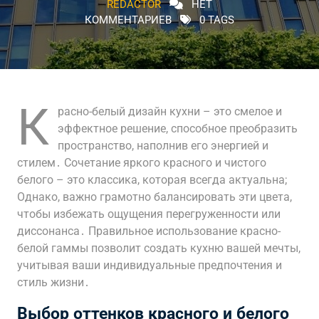
REDACTOR
НЕТ
КОММЕНТАРИЕВ
0 TAGS
К
расно-белый дизайн кухни – это смелое и
эффектное решение, способное преобразить
пространство, наполнив его энергией и
стилем․ Сочетание яркого красного и чистого
белого – это классика, которая всегда актуальна;
Однако, важно грамотно балансировать эти цвета,
чтобы избежать ощущения перегруженности или
диссонанса․ Правильное использование красно-
белой гаммы позволит создать кухню вашей мечты,
учитывая ваши индивидуальные предпочтения и
стиль жизни․
Выбор оттенков красного и белого