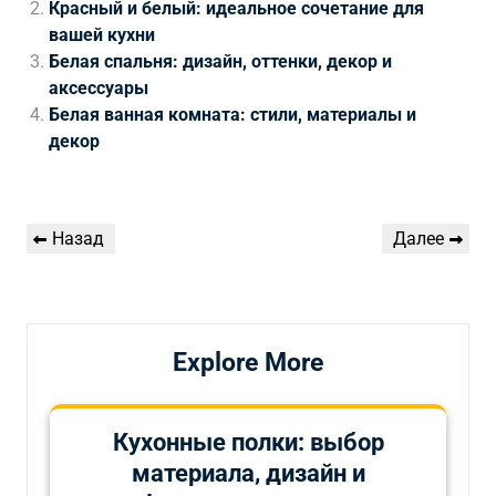
Красный и белый: идеальное сочетание для
вашей кухни
Белая спальня: дизайн, оттенки, декор и
аксессуары
Белая ванная комната: стили, материалы и
декор
Навигация
Предыдущая
Следующая
Назад
Далее
по
запись
запись
записям
Explore More
Кухонные полки: выбор
материала, дизайн и