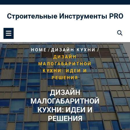
Перейти
к
Строительные Инструменты PRO
содержимому
/
/
HOME
ДИЗАЙН КУХНИ
ДИЗАЙН
МАЛОГАБАРИТНОЙ
КУХНИ: ИДЕИ И
РЕШЕНИЯ
ДИЗАЙН
МАЛОГАБАРИТНОЙ
КУХНИ: ИДЕИ И
РЕШЕНИЯ