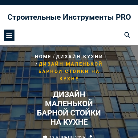
Перейти
к
Строительные Инструменты PRO
содержимому
/
HOME
ДИЗАЙН КУХНИ
/
ДИЗАЙН МАЛЕНЬКОЙ
БАРНОЙ СТОЙКИ НА
КУХНЕ
ДИЗАЙН
МАЛЕНЬКОЙ
БАРНОЙ СТОЙКИ
НА КУХНЕ
12 АПРЕЛЯ 2025