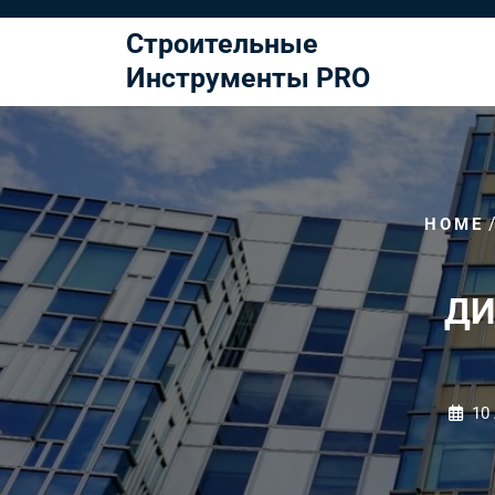
Перейти
к
Строительные
содержимому
Инструменты PRO
HOME
ДИ
10