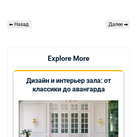
Навигация
Предыдущая
Следующая
Назад
Далее
по
запись
запись
записям
Explore More
Дизайн и интерьер зала: от
классики до авангарда