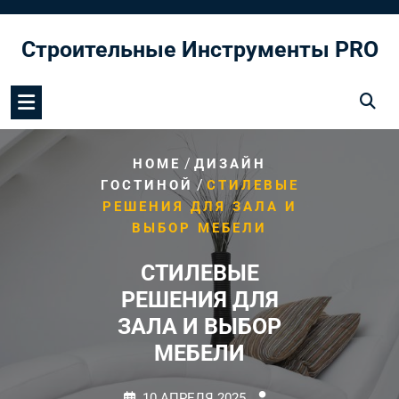
Перейти
к
Строительные Инструменты PRO
содержимому
/
HOME
ДИЗАЙН
/
ГОСТИНОЙ
СТИЛЕВЫЕ
РЕШЕНИЯ ДЛЯ ЗАЛА И
ВЫБОР МЕБЕЛИ
СТИЛЕВЫЕ
РЕШЕНИЯ ДЛЯ
ЗАЛА И ВЫБОР
МЕБЕЛИ
10 АПРЕЛЯ 2025