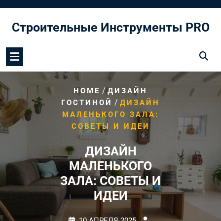
Перейти
к
Строительные Инструменты PRO
содержимому
/
HOME
ДИЗАЙН
/
ГОСТИНОЙ
ДИЗАЙН
МАЛЕНЬКОГО ЗАЛА:
СОВЕТЫ И ИДЕИ
ДИЗАЙН
МАЛЕНЬКОГО
ЗАЛА: СОВЕТЫ И
ИДЕИ
10 АПРЕЛЯ 2025